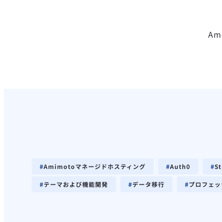
A
Amimotoマネージドホスティング
Auth0
S
テーマおよび機能開発
データ移行
プロフェッ