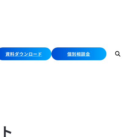
資料ダウンロード
個別相談会
検
索
ト