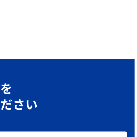
グを
ください