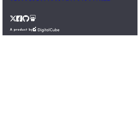
X
Facebook
GitHub
Speaker
A product by
Deck