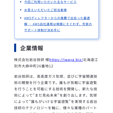
今回ご利用いただいた主なサービス
お答えいただいたご担当者様
AWSディレクターからの推薦で出会った最適
解 ― AWS自社運用は規模にそぐわず、充実の
サポート体制が決め手に
企業情報
株式会社岩谷技研 様
https://iwaya.biz/
北海道江
別市大麻中町26番地12
岩谷技研は、高高度ガス気球、並びに宇宙関連技
術の開発を行う企業です。誰もが気軽に宇宙遊覧
を行うことを可能にする技術を開発し、新たな技
術によって“まだ見ぬ未来”を創り出します。
気球
によって“誰もがいける宇宙遊覧”を実現する岩谷
技研のテクノロジーを軸に、様々な業種のパート