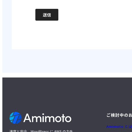
ご検討中の
Amimoto と
速度と安全、WordPress に AWS の力を